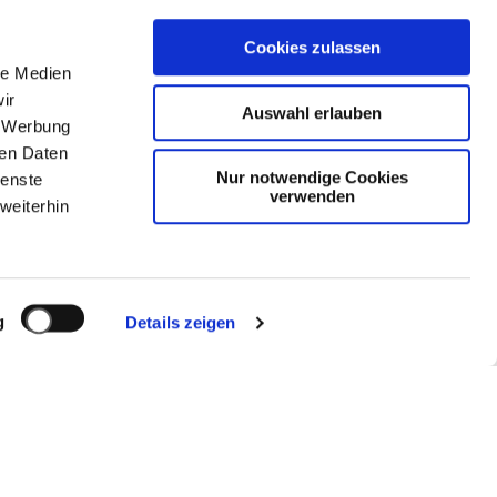
Kategorien
Cookies zulassen
Allgemein
le Medien
ir
Auswahl erlauben
Meta
, Werbung
ren Daten
Anmelden
Nur notwendige Cookies
ienste
verwenden
weiterhin
Eintrags-Feed
Kommentar-Feed
WordPress.org
g
Details zeigen
SATEC System-Arbeitsplätze GmbH
Büro- und Spezialmöbel
Daimlerstraße 17